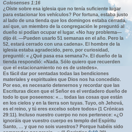
Colosenses 1:16
¿Oíste sobre esa iglesia que no tenía suficiente lugar
para estacionar los vehículos? Por fortuna, estaba justo
al lado de una tienda que los domingos estaba cerrada,
así que, un miembro de la congregación le preguntó al
dueño si podían ocupar el lugar. «No hay problema—
dijo él. —Pueden usarlo 51 semanas en el año. Pero la
52, estará cerrado con una cadena». El hombre de la
iglesia estaba agradecido, pero, por curiosidad,
preguntó: « ¿Qué pasa esa semana?». El dueño de la
tienda respondió: «Nada. Sólo quiero que recuerden
que el estacionamiento no es de ustedes».
Es fácil dar por sentadas todas las bendiciones
materiales y espirituales que Dios nos ha concedido.
Por eso, es necesario detenernos y recordar que las
Escrituras dicen que el Señor es el verdadero dueño de
todo lo que poseemos: «… todas las cosas que están
en los cielos y en la tierra son tuyas. Tuyo, oh Jehová,
es el reino, y tú eres excelso sobre todos» (1 Crónicas
29:11). Incluso nuestro cuerpo no nos pertenece: «¿O
ignoráis que vuestro cuerpo es templo del Espíritu
Santo, … y que no sois vuestros? Porque habéis sido