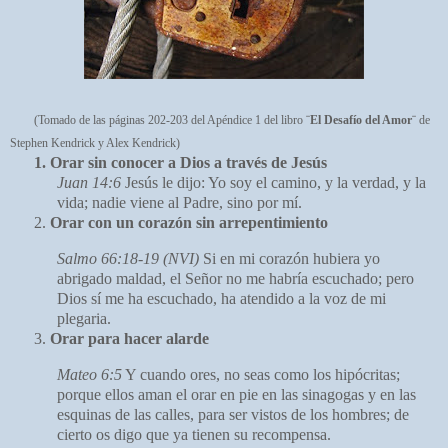
(Tomado de las páginas 202-203 del Apéndice 1 del libro
¨El Desafío del Amor¨
de
Stephen Kendrick y Alex Kendrick)
1.
Orar sin conocer a Dios a través de Jesús
Juan 14:6
Jesús le dijo:
Yo soy el camino, y la verdad, y la
vida; nadie viene al Padre, sino por mí.
Orar con un corazón sin arrepentimiento
Salmo 66:18-19 (NVI)
Si en mi corazón hubiera yo
abrigado maldad, el Señor no me habría escuchado; pero
Dios sí me ha escuchado, ha atendido a la voz de mi
plegaria.
Orar para hacer alarde
Mateo 6:5
Y cuando ores, no seas como los hipócritas;
porque ellos aman el orar en pie en las sinagogas y en las
esquinas de las calles, para ser vistos de los hombres; de
cierto os digo que ya tienen su recompensa.