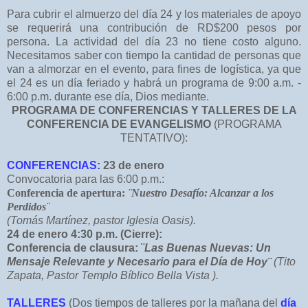
Para cubrir el almuerzo del día 24 y los materiales de apoyo
se requerirá una contribución de RD$200 pesos por
persona.
La actividad del día 23 no tiene costo alguno.
Necesitamos saber con tiempo la cantidad de personas que
van a almorzar en el evento, para fines de logística, ya que
el 24 es un día feriado y habrá un programa de 9:00 a.m. -
6:00 p.m. durante ese día, Dios mediante.
PROGRAMA DE CONFERENCIAS Y TALLERES DE LA
CONFERENCIA DE EVANGELISMO
(PROGRAMA
TENTATIVO):
CONFERENCIAS:
23 de enero
Convocatoria para las 6:00 p.m.:
Conferencia de apertura:
¨Nuestro Desafío: Alcanzar a los
Perdidos¨
(Tomás Martínez, pastor Iglesia Oasis).
24 de enero 4:30 p.m. (Cierre):
Conferencia de clausura:
¨
Las Buenas Nuevas: Un
Mensaje Relevante y Necesario para el Día de Hoy¨
(Tito
Zapata, Pastor Templo Bíblico Bella Vista ).
TALLERES
(Dos tiempos de talleres por la mañana del
día