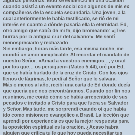
algunas personas. Esto se evidenció en una ocasión
cuando asistí a un evento social con algunos de mis ex
compañeros de la escuela secundaria. Una joven, a la
cual anteriormente le había testificado, se rió de mi
interés en cuanto a dónde pasaría ella la eternidad. Ed,
otro amigo que sabía de mi fe, dijo bromeando: «¡Tres
hurras por la antigua cruz del calvario!». Me sentí
menospreciado y rechazado.
Sin embargo, horas más tarde, esa misma noche, me
inundó un amor inexplicable. Al recordar el mandato de
nuestro Señor: «Amad a vuestros enemigos…, y orad
por los que… os persiguen» (Mateo 5:44), oré por Ed,
que se había burlado de la cruz de Cristo. Con los ojos
llenos de lágrimas, le pedí al Señor que lo salvara.
Más o menos al año, recibí una carta de Ed donde decía
que quería que nos encontráramos. Cuando por fin nos
reunimos, me contó cómo se había arrepentido de sus
pecados e invitado a Cristo para que fuera su Salvador
y Señor. Más tarde, me sorprendí cuando oí que había
ido como misionero evangélico a Brasil. La lección que
aprendí por experiencia es que la mejor respuesta para
la oposición espiritual es la oración. ¿Acaso habrá
alguien que critica tu fe que hoy pueda necesitar tus