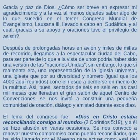
Gracia y paz de Dios. ¿Cómo ser breve en expresar mi
agradecimiento y a la vez al menos dejarles saber algo de
lo que sucedió en el tercer Congreso Mundial de
Evangelismo, Lausana III, llevado a cabo en Sudáfrica, y al
cual, gracias a su apoyo y oraciones tuve el privilegio de
asistir?
Después de prolongadas horas en avión y miles de millas
de recorrido, llegamos a la espectacular ciudad del Cabo,
para ser parte de lo que a la vista de unos podría haber sido
una versión de las “naciones Unidas”, sin embargo, lo que sí
realmente era, una representación de la iglesia universal,
una Iglesia que por su diversidad y número (igual que los
4000 aquí reunidos) corre el riesgo a perderse en medio de
la multitud. Así, pues, sentados de seis en seis en las casi
mil mesas que llenaban el gran salón de aquel Centro de
Convenciones, se nos invitó a construir una pequeña
comunidad de oración, diálogo y amistad durante esos días.
El lema del congreso fue
«
Dios en Cristo estaba
reconciliando consigo al mundo
»
(2 Corintios 5:19), y a él
se hizo alusión en varias ocasiones. Se nos convocó a
renovar nuestro compromiso como pueblo reconciliador, que
ha sido llamado por el Maestro para actuar como «sal del