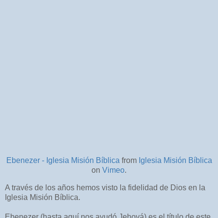
Ebenezer - Iglesia Misión Bíblica
from
Iglesia Misión Bíblica
on
Vimeo
.
A través de los años hemos visto la fidelidad de Dios en la
Iglesia Misión Bíblica.
Ebenezer (hasta aquí nos ayudó Jehová) es el título de este