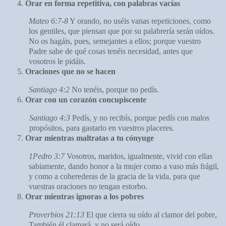
Orar en forma repetitiva, con palabras vacías
Mateo 6:7-8
Y orando, no uséis vanas repeticiones, como
los gentiles, que piensan que por su palabrería serán oídos.
No os hagáis, pues, semejantes a ellos;
porque vuestro
Padre sabe de qué cosas tenéis necesidad, antes que
vosotros le pidáis.
Oraciones que no se hacen
Santiago 4:2
No tenéis, porque no pedís.
Orar con un corazón concupiscente
Santiago 4:3
Pedís,
y no recibís, porque pedís con malos
propósitos,
para gastarlo en vuestros placeres.
Orar mientras maltratas a tu cónyuge
1Pedro 3:7
Vosotros, maridos, igualmente, vivid con ellas
sabiamente, dando honor a la mujer como a vaso más frágil,
y como a coherederas de la gracia de la vida, para que
vuestras oraciones no tengan estorbo.
Orar mientras ignoras a los pobres
Proverbios 21:13
El que cierra su oído al clamor del pobre,
También él clamará,
y no será oído.