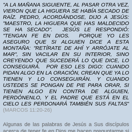
"A LA MAÑANA SIGUIENTE, AL PASAR OTRA VEZ,
VIERON QUE LA HIGUERA SE HABÍA SECADO DE
RAÍZ.
PEDRO, ACORDÁNDOSE, DIJO A JESÚS:
"MAESTRO, LA HIGUERA QUE HAS MALDECIDO
SE HA SECADO".
JESÚS LE RESPONDIÓ:
"TENGAN FE EN DIOS.
PORQUE YO LES
ASEGURO QUE SI ALGUIEN DICE A ESTA
MONTAÑA: "RETÍRATE DE AHÍ Y ARRÓJATE AL
MAR", SIN VACILAR EN SU INTERIOR, SINO
CREYENDO QUE SUCEDERÁ LO QUE DICE, LO
CONSEGUIRÁ.
POR ESO LES DIGO: CUANDO
PIDAN ALGO EN LA ORACIÓN, CREAN QUE YA LO
TIENEN Y LO CONSEGUIRÁN.
Y CUANDO
USTEDES SE PONGAN DE PIE PARA ORAR, SI
TIENEN ALGO EN CONTRA DE ALGUIEN,
PERDÓNENLO, Y EL PADRE QUE ESTÁ EN EL
CIELO LES PERDONARÁ TAMBIÉN SUS FALTAS
"
(
MARCOS 11:20-26
)
Algunas de las palabras de Jesús a Sus discípulos
acerca de tener fe en Dios me hacen preguntarme si