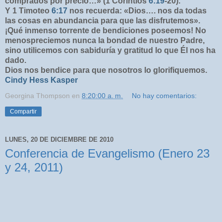
comprados por precio…» (1 Corintios
6:19
-20).
Y 1 Timoteo
6:17
nos recuerda: «Dios…. nos da todas
las cosas en abundancia para que las disfrutemos».
¡Qué inmenso torrente de bendiciones poseemos! No
menospreciemos nunca la bondad de nuestro Padre,
sino utilicemos con sabiduría y gratitud lo que Él nos ha
dado.
Dios nos bendice para que nosotros lo glorifiquemos.
Cindy Hess Kasper
Georgina Thompson
en
8:20:00 a. m.
No hay comentarios:
Compartir
LUNES, 20 DE DICIEMBRE DE 2010
Conferencia de Evangelismo (Enero 23
y 24, 2011)