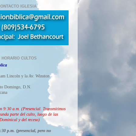
ONTACTO IGLESIA
Y HORARIO CULTOS
lica
ham Lincoln y la Av. Winston
nto Domingo, D.N.
cana
ón
9:30 a.m. (Presencial. Transmitimos
unda parte del culto, luego de las
Dominical y del receso)
30 p.m. (presencial, pero no