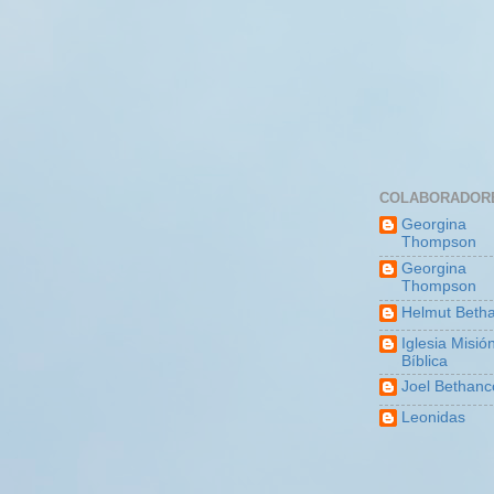
COLABORADOR
Georgina
Thompson
Georgina
Thompson
Helmut Betha
Iglesia Misió
Bíblica
Joel Bethanc
Leonidas