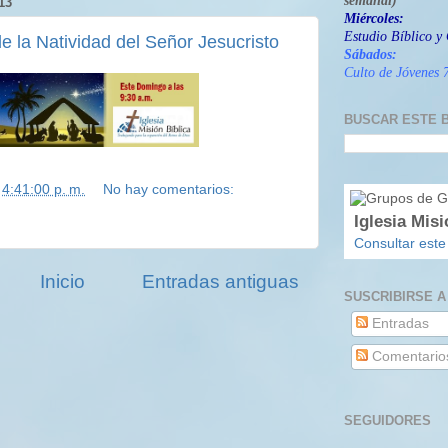
semanal)
13
Miércoles:
Estudio Bíblico y 
e la Natividad del Señor Jesucristo
S
ábados:
Culto de Jóvenes 7
BUSCAR ESTE 
n
4:41:00 p. m.
No hay comentarios:
Iglesia Misi
Consultar este
Inicio
Entradas antiguas
SUSCRIBIRSE A
Entradas
Comentario
SEGUIDORES