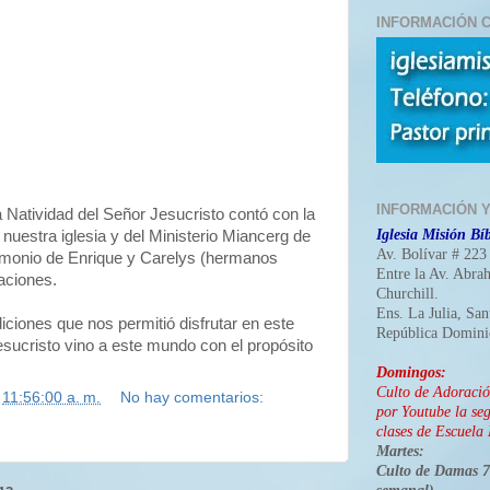
INFORMACIÓN C
INFORMACIÓN 
a Natividad del Señor Jesucristo contó con la
Iglesia Misión Bíb
 nuestra iglesia y del Ministerio Miancerg de
Av. Bolívar # 223
timonio de Enrique y Carelys (hermanos
Entre la Av. Abra
paciones.
Churchill.
Ens. La Julia, Sa
ciones que nos permitió disfrutar en este
República Domini
sucristo vino a este mundo con el propósito
Domingos:
Culto de Adoraci
n
11:56:00 a. m.
No hay comentarios:
por Youtube la seg
clases de Escuela 
Martes:
Culto de Damas 7: