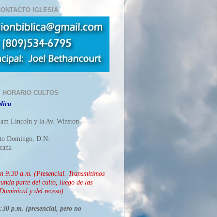
ONTACTO IGLESIA
Y HORARIO CULTOS
lica
ham Lincoln y la Av. Winston
nto Domingo, D.N.
cana
ón
9:30 a.m. (Presencial. Transmitimos
unda parte del culto, luego de las
Dominical y del receso)
30 p.m. (presencial, pero no