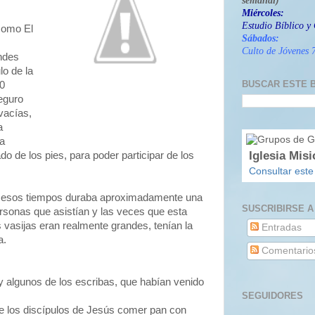
semanal)
Miércoles:
Estudio Bíblico y 
como El
S
ábados:
Culto de Jóvenes 7
andes
lo de la
BUSCAR ESTE 
0
seguro
vacías,
a
la
Iglesia Misi
do de los pies, para poder participar de los
Consultar este
 esos tiempos duraba aproximadamente una
SUSCRIBIRSE A
rsonas que asistían y las veces que esta
s vasijas eran realmente grandes, tenían la
Entradas
a.
Comentario
 y algunos de los escribas, que habían venido
SEGUIDORES
de los discípulos de Jesús comer pan con