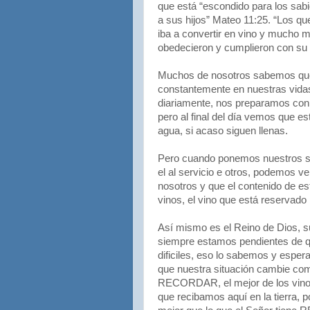
que está “escondido para los sab
a sus hijos” Mateo 11:25. “Los que
iba a convertir en vino y mucho m
obedecieron y cumplieron con su 
Muchos de nosotros sabemos que 
constantemente en nuestras vidas
diariamente, nos preparamos con d
pero al final del día vemos que e
agua, si acaso siguen llenas.
Pero cuando ponemos nuestros ser
el al servicio e otros, podemos v
nosotros y que el contenido de est
vinos, el vino que está reservado 
Así mismo es el Reino de Dios, s
siempre estamos pendientes de qu
dificiles, eso lo sabemos y esper
que nuestra situación cambie c
RECORDAR, el mejor de los vinos 
que recibamos aquí en la tierra, 