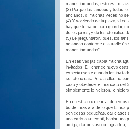
manos inmundas, esto es, no lav
(3) Porque los fariseos y todos los
ancianos, si muchas veces no se
(4) Y volviendo de la plaza, si n
hay que tomaron para guardar, co
de los jarros, y de los utensilios 
(5) Le preguntaron, pues, los fari
no andan conforme a la tradición
manos inmundas?
En esas vasijas cabía mucha agua
invitados. El llenar de nuevo esas 
especialmente cuando los invitad
ser atendidas. Pero a ellos no pa
caso y obedecer el mandato del S
simplemente lo hicieron, lo hi
En nuestra obediencia, debemos da
borde, más allá de lo que El nos
son cosas pequeñas, dar clases a l
una carta o un email, hablar una 
amiga, dar un vaso de agua fría,