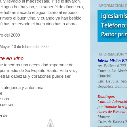
, y llevadlo al maestresala. Y se lo llevaron.
INFORMACIÓN C
l agua hecha vino, sin saber él de dónde era,
ue habían sacado el agua, llamó al esposo,
 primero el buen vino, y cuando ya han bebido
tú has reservado el buen vino hasta ahora.
ro del 2009
Meyer. 10 de febrero del 2009
INFORMACIÓN 
te en Vino
Iglesia Misión Bíb
ue tenemos una necesidad imperante de
Av. Bolívar # 223
 por medio de Su Espíritu Santo. Esta voz,
Entre la Av. Abra
Churchill.
estras cabezas y corazones puede ser
Ens. La Julia, Sa
República Domini
categórica y autoritaria
le
Domingos:
e nos
Culto de Adoraci
a de ser
por Youtube la seg
clases de Escuela 
o lo
Martes:
Culto de Damas 7: