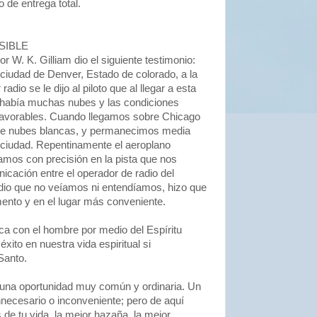
 de entrega total.
SIBLE
r W. K. Gilliam dio el siguiente testimonio:
ciudad de Denver, Estado de colorado, a la
radio se le dijo al piloto que al llegar a esta
e había muchas nubes y las condiciones
 favorables. Cuando llegamos sobre Chicago
te nubes blancas, y permanecimos media
a ciudad. Repentinamente el aeroplano
zamos con precisión en la pista que nos
cación entre el operador de radio del
edio que no veíamos ni entendíamos, hizo que
nto y en el lugar más conveniente.
 con el hombre por medio del Espíritu
ito en nuestra vida espiritual si
Santo.
, una oportunidad muy común y ordinaria. Un
ecesario o inconveniente; pero de aquí
s de tu vida, la mejor hazaña, la mejor