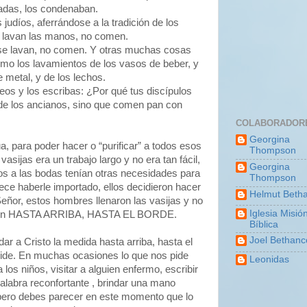
adas, los condenaban.
 judíos, aferrándose a la tradición de los
 lavan las manos, no comen.
o se lavan, no comen. Y otras muchas cosas
mo los lavamientos de los vasos de beber, y
de metal, y de los lechos.
seos y los escribas: ¿Por qué tus discípulos
 de los ancianos, sino que comen pan con
COLABORADOR
Georgina
, para poder hacer o “purificar” a todos esos
Thompson
vasijas era un trabajo largo y no era tan fácil,
Georgina
os a las bodas tenían otras necesidades para
Thompson
rece haberle importado, ellos decidieron hacer
Helmut Betha
eñor, estos hombres llenaron las vasijas y no
Iglesia Misió
cieron HASTA ARRIBA, HASTA EL BORDE.
Bíblica
Joel Bethanc
r a Cristo la medida hasta arriba, hasta el
 pide. En muchas ocasiones lo que nos pide
Leonidas
os niños, visitar a alguien enfermo, escribir
palabra reconfortante , brindar una mano
 pero debes parecer en este momento que lo