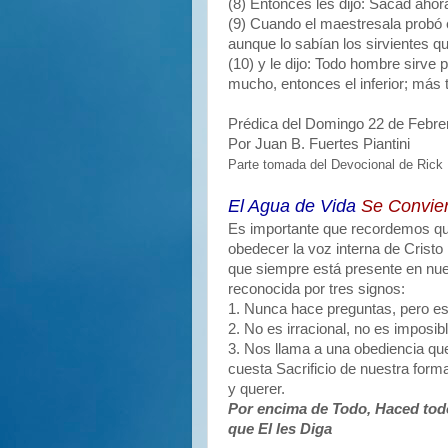
(8) Entonces les dijo: Sacad ahora
(9) Cuando el maestresala probó e
aunque lo sabían los sirvientes q
(10) y le dijo: Todo hombre sirve
mucho, entonces el inferior; más 
Prédica del Domingo 22 de Febre
Por Juan B. Fuertes Piantini
Parte tomada del Devocional de Rick 
El Agua de Vida
Se Convier
Es importante que recordemos q
obedecer la voz interna de Cristo
que siempre está presente en nu
reconocida por tres signos:
1. Nunca hace preguntas, pero es 
2. No es irracional, no es imposib
3. Nos llama a una obediencia qu
cuesta Sacrificio de nuestra form
y querer.
Por encima de Todo, Haced tod
que El les Diga