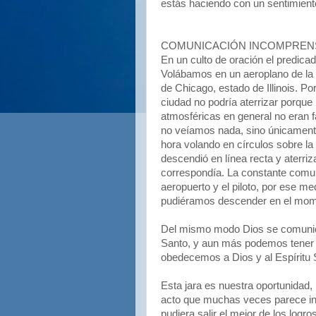
estás haciendo con un sentimiento
COMUNICACIÓN INCOMPREN
En un culto de oración el predicado
Volábamos en un aeroplano de la 
de Chicago, estado de Illinois. Por 
ciudad no podría aterrizar porqu
atmosféricas en general no eran
no veíamos nada, sino únicamen
hora volando en círculos sobre l
descendió en línea recta y aterri
correspondía. La constante comuni
aeropuerto y el piloto, por ese m
pudiéramos descender en el mome
Del mismo modo Dios se comunica
Santo, y aun más podemos tener éx
obedecemos a Dios y al Espíritu 
Esta jara es nuestra oportunidad
acto que muchas veces parece inn
pudiera salir el mejor de los logro