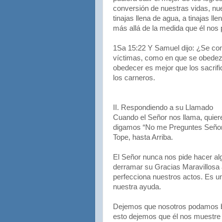
conversión de nuestras vidas, nu
tinajas llena de agua, a tinajas l
más allá de la medida que él nos 
1Sa 15:22 Y Samuel dijo: ¿Se co
víctimas, como en que se obedez
obedecer es mejor que los sacrific
los carneros.
II. Respondiendo a su Llamado
Cuando el Señor nos llama, quier
digamos “No me Preguntes Señor”,
Tope, hasta Arriba.
El Señor nunca nos pide hacer al
derramar su Gracias Maravillosa a
perfecciona nuestros actos. Es u
nuestra ayuda.
Dejemos que nosotros podamos br
esto dejemos que él nos muestre 