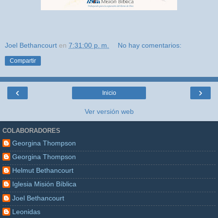
Joel Bethancourt
en
7:31:00 p. m.
No hay comentarios:
Compartir
‹
›
Inicio
Ver versión web
COLABORADORES
Georgina Thompson
Georgina Thompson
Helmut Bethancourt
Iglesia Misión Bíblica
Joel Bethancourt
Leonidas