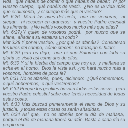
vida,
qué habéis de comer o qué habéis de beber;
ni por
vuestro cuerpo,
qué habéis de vestir.
¿No es la vida más
que el alimento,
y el cuerpo más que el vestido?
Mt. 6:26
Mirad las aves del cielo,
que no siembran,
ni
siegan,
ni recogen en graneros;
y vuestro Padre celestial
las alimenta.
¿No valéis vosotros mucho más que ellas?
Mt. 6:27
¿Y quién de vosotros podrá,
por mucho que se
afane,
añadir a su estatura un codo?
Mat 6:28
Y por el vestido,
¿por qué os afanáis?
Considerad
los lirios del campo,
cómo crecen:
no trabajan ni hilan;
Mt. 6:29
pero os digo,
que ni aun Salomón con toda su
gloria se vistió así como uno de ellos.
Mt. 6:30
Y si la hierba del campo que hoy es,
y mañana se
echa en el horno,
Dios la viste así,
¿no hará mucho más a
vosotros,
hombres de poca fe?
Mt. 6:31
No os afanéis,
pues,
diciendo:
¿Qué comeremos,
o qué beberemos,
o qué vestiremos?
Mt. 6:32
Porque los gentiles buscan todas estas cosas;
pero
vuestro Padre celestial sabe que tenéis necesidad de todas
estas cosas.
Mt. 6:33
Mas buscad primeramente el reino de Dios y su
justicia,
y todas estas cosas os serán añadidas.
Mt. 6:34
Así que,
no os afanéis por el día de mañana,
porque el día de mañana traerá su afán. Basta a cada día su
propio mal.