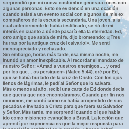
sorprendió que mi nueva costumbre generara roces con
algunas personas. Esto se evidenció en una ocasión
cuando asistí a un evento social con algunos de mis ex
compañeros de la escuela secundaria. Una joven, a la
cual anteriormente le había testificado, se rió de mi
interés en cuanto a dónde pasaría ella la eternidad. Ed,
otro amigo que sabía de mi fe, dijo bromeando: «¡Tres
hurras por la antigua cruz del calvario!». Me sentí
menospreciado y rechazado.
Sin embargo, horas más tarde, esa misma noche, me
inundó un amor inexplicable. Al recordar el mandato de
nuestro Señor: «Amad a vuestros enemigos…, y orad
por los que… os persiguen» (Mateo 5:44), oré por Ed,
que se había burlado de la cruz de Cristo. Con los ojos
llenos de lágrimas, le pedí al Señor que lo salvara.
Más o menos al año, recibí una carta de Ed donde decía
que quería que nos encontráramos. Cuando por fin nos
reunimos, me contó cómo se había arrepentido de sus
pecados e invitado a Cristo para que fuera su Salvador
y Señor. Más tarde, me sorprendí cuando oí que había
ido como misionero evangélico a Brasil. La lección que
aprendí por experiencia es que la mejor respuesta para