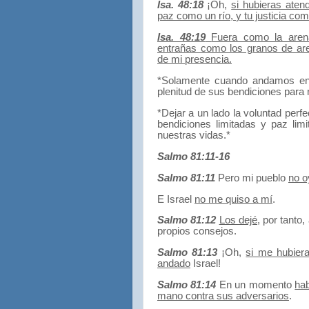
Isa. 48:18
¡Oh,
si hubieras aten
paz como un río,
y tu justicia co
Isa. 48:19
Fuera como la aren
entrañas como los granos de ar
de mi presencia.
*Solamente cuando andamos en 
plenitud de sus bendiciones para 
*Dejar a un lado la voluntad perf
bendiciones limitadas y paz lim
nuestras vidas.*
Salmo 81:11-16
Salmo 81:11
Pero mi pueblo
no o
E Israel
no me quiso a mí
.
Salmo 81:12
Los dejé,
por tanto,
propios consejos.
Salmo 81:13
¡Oh,
si me hubiera
andado
Israel!
Salmo 81:14
En un momento
ha
mano contra sus adversarios
.