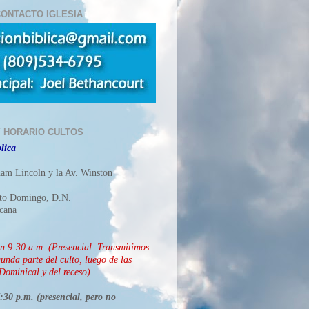
ONTACTO IGLESIA
Y HORARIO CULTOS
lica
ham Lincoln y la Av. Winston
nto Domingo, D.N.
cana
ón
9:30 a.m. (Presencial. Transmitimos
unda parte del culto, luego de las
Dominical y del receso)
30 p.m. (presencial, pero no