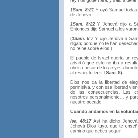
rey nos gobernará,
y saldrá delan
1Sam. 8:21
Y oyó Samuel todas l
de Jehová.
1Sam. 8:22
Y Jehová dijo a S
Entonces dijo
Samuel a los varone
(
1Sam. 8:7
Y dijo Jehová a Sam
digan;
porque no te han desechado
no reine sobre ellos.)
El pueblo de Israel quería un r
advirtió que esto no iba a resulta
obró a pesar de los reyes durant
al respecto leer:
I Sam. 8)
.
Dios nos da la libertad de eleg
permisiva, y con esa libertad vie
de las consecuencias. Las co
nosotros personalmente… y para
nuestro pecado.
Cuando andamos en la voluntad
Isa. 48:17
Así ha dicho Jehová
Jehová Dios tuyo,
que te ense
camino que debes seguir.