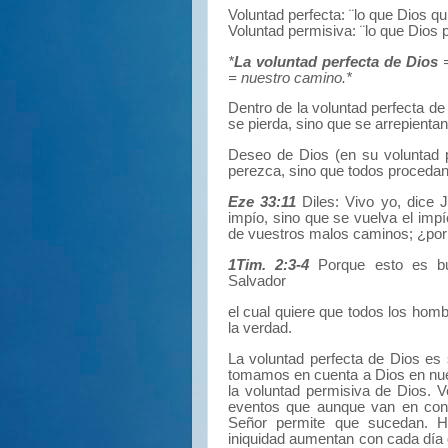
Voluntad perfecta: ¨lo que Dios q
Voluntad permisiva:
¨lo que Dios 
*
La voluntad perfecta de Dios
=
= nuestro camino.*
Dentro de la voluntad perfecta 
se pierda, sino que se arrepienta
Deseo de Dios (en su voluntad p
perezca, sino que todos procedan
Eze 33:11
Diles:
Vivo yo,
dice 
impío,
sino que se vuelva el imp
de vuestros malos caminos;
¿por
1Tim. 2:3-4
Porque esto es bu
Salvador
el cual quiere que todos los hom
la verdad.
La voluntad perfecta de Dios es
tomamos en cuenta a Dios en nu
la voluntad permisiva de Dios.
V
eventos que aunque van en cont
Señor permite que sucedan.
H
iniquidad aumentan con cada día