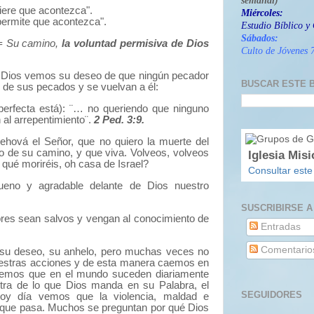
semanal)
uiere que acontezca".
Miércoles:
permite que acontezca".
Estudio Bíblico y 
S
ábados:
 Su camino,
la voluntad permisiva de Dios
Culto de Jóvenes 7
de Dios vemos su deseo de que ningún pecador
BUSCAR ESTE 
n de sus pecados y se vuelvan a él:
erfecta está):
¨… no queriendo que ninguno
 al arrepentimiento¨.
2 Ped. 3:9.
Jehová el Señor,
que no quiero la muerte del
ío de su camino,
y que viva.
Volveos,
volveos
Iglesia Misi
 qué moriréis,
oh casa de Israel?
Consultar este
eno y agradable delante de Dios nuestro
SUSCRIBIRSE A
bres sean salvos y vengan al conocimiento de
Entradas
Comentario
 su deseo, su anhelo, pero muchas veces no
estras acciones y de esta manera caemos en
emos que en el mundo suceden diariamente
ra de lo que Dios manda en su Palabra, el
SEGUIDORES
oy día vemos que la violencia, maldad e
 que pasa. Muchos se preguntan por qué Dios