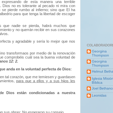
expresando de esta manera una terrible
.
Dios no es tolerante al pecado ni mira con
 se pierde rumbo al infierno; sino que El ha
albedrío para que tenga la libertad de escoger
es que nadie se pierda, habrá muchos que
imiento y no querrán recibir en sus corazones
alvos.
rfecta y agradable y sería lo mejor que nos
COLABORADOR
Georgina
sino transformaos por medio de la renovación
Thompson
que comprobéis cuál sea la buena voluntad de
nos 12: 2.
Georgina
Thompson
 que anda en la voluntad perfecta de Dios:
Helmut Betha
en tal corazón,
que me temiesen y guardasen
Iglesia Misió
mientos,
para que a ellos y a sus hijos les
Bíblica
Joel Bethanc
de Dios están condicionadas a nuestra
Leonidas
on sus obras;
No esperaron su consejo.