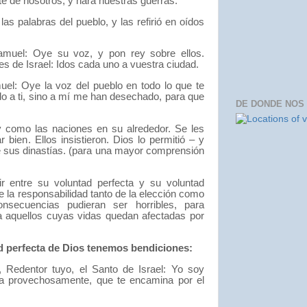
te de nosotros,
y hará nuestras guerras.
as palabras del pueblo,
y las refirió en oídos
amuel:
Oye su voz,
y pon rey sobre ellos.
s de Israel:
Idos cada uno a vuestra ciudad.
uel:
Oye la voz del pueblo en todo lo que te
 a ti,
sino a mí me han desechado,
para que
DE DONDE NOS
ey como las naciones en su alrededor.
Se les
r bien.
Ellos insistieron.
Dios lo permitió – y
e sus dinastías. (para una mayor comprensión
ir entre su voluntad perfecta y su voluntad
ne la responsabilidad tanto de la elección como
nsecuencias pudieran ser horribles, para
 aquellos cuyas vidas quedan afectadas por
 perfecta de Dios tenemos bendiciones:
,
Redentor tuyo,
el Santo de Israel:
Yo soy
ña provechosamente,
que te encamina por el