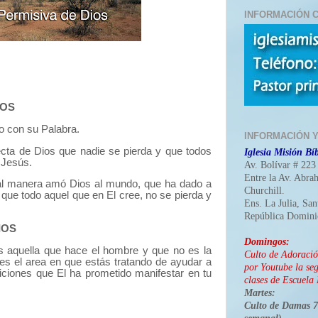
INFORMACIÓN C
IOS
o con su Palabra.
INFORMACIÓN 
ecta de Dios que nadie se pierda y que todos
Iglesia Misión Bíb
 Jesús.
Av. Bolívar # 223
Entre la Av. Abra
al manera amó Dios al mundo, que ha dado a
Churchill.
a que todo aquel que en El cree, no se pierda y
Ens. La Julia, Sa
República Domini
IOS
Domingos:
s aquella que hace el hombre y que no es la
Culto de Adoraci
 es el area en que estás tratando de ayudar a
por Youtube la seg
iciones que El ha prometido manifestar en tu
clases de Escuela 
Martes:
Culto de Damas 7: