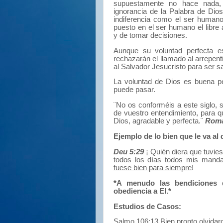
supuestamente no hace nada, 
ignorancia de la Palabra de Dios
indiferencia como el ser humano
puesto en el ser humano el libre 
y de tomar decisiones.
Aunque su voluntad perfecta 
rechazarán el llamado al arrepent
al Salvador Jesucristo para ser s
La voluntad de Dios es buena pe
puede pasar.
¨No os conforméis a este siglo, 
de vuestro entendimiento, para 
Dios, agradable y perfecta.¨
Roma
Ejemplo de lo bien que le va al
Deu 5:29
¡ Quién diera que tuvies
todos los días todos mis manda
fuese bien para siempre
!
*A menudo las bendiciones 
obediencia a El.*
Estudios de Casos:
Salmo 106:13
Bien pronto olvidar