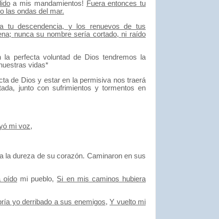
dido
a mis mandamientos!
Fuera entonces tu
mo las ondas del mar.
a tu descendencia,
y los renuevos de tus
ena;
nunca su nombre sería cortado,
ni raído
la perfecta voluntad de Dios tendremos la
nuestras vidas*
ecta de Dios y estar en la permisiva nos traerá
itada, junto con sufrimientos y tormentos en
yó mi voz
,
a la dureza de su corazón.
Caminaron en sus
 oído
mi pueblo,
Si en mis caminos hubiera
bría yo derribado a sus enemigos
,
Y vuelto mi