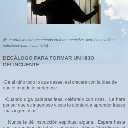
(Este artículo está presentado en forma negativa, pero nos ayuda a
reflexionar para evitar esto):
DEC
ÁLOGO PARA FORMAR UN HIJO
DELINCUENTE
-De al niño todo lo que desee, así crecerá con la idea de
que el mundo le pertenece.
-Cuando diga palabras feas, celébrelo con risas.
Le hará
pensar que es ingenioso y esto lo
alentará a aprender frases
¨más ingeniosas¨.
Nunca le dé instrucción espiritual alguna.
Espere hasta
-
que sea mayor de edad y entonces déjelo ¨decidir por sí