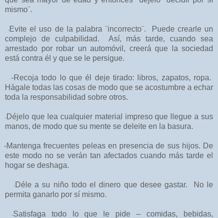
mismo¨.
Evite el uso de la palabra ¨incorrecto¨.
Puede crearle un
-
complejo de culpabilidad.
Así, má
s
tarde, cuando sea
arrestado por robar un automóvil, creerá que la sociedad
está contra él y
que se le persigue.
-Recoja todo lo que él deje tirado: libros, zapatos, ropa.
Hágale todas las cosas de modo que
se acostumbre a echar
toda la responsabilidad sobre otros.
Déjelo que lea cualquier material impreso que llegue a sus
-
manos, de modo que su mente se
deleite en la basura.
-Mantenga frecuentes peleas en presencia de sus hijos. De
este modo no se verán tan afectados cuando más tarde el
hogar se deshaga.
Déle a su niño todo el dinero que desee gastar.
No le
-
permita ganarlo por sí mismo.
Satisfaga todo lo que le pide – comidas, bebidas,
-