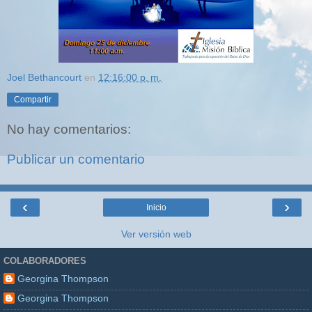
Joel Bethancourt
en
12:16:00 p. m.
Compartir
No hay comentarios:
Publicar un comentario
‹
›
Inicio
Ver versión web
COLABORADORES
Georgina Thompson
Georgina Thompson