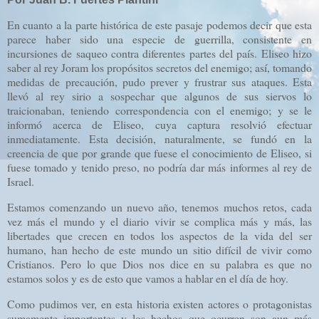
En cuanto a la parte histórica de este pasaje podemos decir que esta
parece haber sido una especie de guerrilla, consistente en
incursiones de saqueo contra diferentes partes del país. Eliseo hizo
saber al rey Joram los propósitos secretos del enemigo; así, tomando
medidas de precaución, pudo prever y frustrar sus ataques. Esta
llevó al rey sirio a sospechar que algunos de sus siervos lo
traicionaban, teniendo correspondencia con el enemigo; y se le
informó acerca de Eliseo, cuya captura resolvió efectuar
inmediatamente. Esta decisión, naturalmente, se fundó en la
creencia de que por grande que fuese el conocimiento de Eliseo, si
fuese tomado y tenido preso, no podría dar más informes al rey de
Israel.
Estamos comenzando un nuevo año, tenemos muchos retos, cada
vez más el mundo y el diario vivir se complica más y más, las
libertades que crecen en todos los aspectos de la vida del ser
humano, han hecho de este mundo un sitio difícil de vivir como
Cristianos. Pero lo que Dios nos dice en su palabra es que no
estamos solos y es de esto que vamos a hablar en el día de hoy.
Como pudimos ver, en esta historia existen actores o protagonistas
sumamente importantes y los hechos que ocurren son aun más