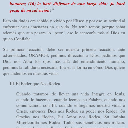
honores;
(16)
lo haré disfrutar de una larga vida: ¡lo haré
gozar de mi salvación
!"
Esto sin dudas era sabido y vivido por Eliseo y por eso su actitud al
enfrentar estas amenazas en su vida. No tenía temor, porque sabía
además que aun pasara lo “peor”, eso le acercaría más al Dios en
quien Confiaba.
Su primera reacción, debe ser nuestra primera reacción, ante
adversidades, ORAMOS, pedimos dirección a Dios, pedimos que
Dios nos Abra los ojos más allá del entendimiento humano,
pedimos la sabiduría necesaria. Esa es la forma en cómo Dios quiere
que andemos en nuestras vidas.
III.
El Poder que Nos Rodea
Cuando tratamos de llevar una vida Integra en Jesús,
cuando lo hacemos, cuando leemos su Palabra, cuando nos
comunicamos con El, cuando entregamos nuestra vidas a
Cristo, entonces Dios nos Rodea, su poder nos Rodea, Su
Gracias nos Rodea, Su Amor nos Rodea, Su Infinita
Misericordia nos Rodea. Todos sus beneficios nos rodean.
Sus ángeles a caballo nos Rodean, Sus carros de fuego nos