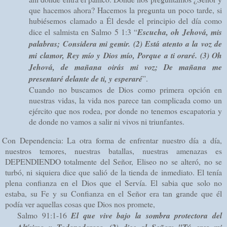
que hacemos ahora? Hacemos la pregunta un poco tarde, si
hubiésemos clamado a Él desde el principio del día como
dice el salmista en Salmo 5 1:3 “
Escucha, oh Jehová, mis
palabras;
Considera mi gemir. (2)
Está atento a la voz de
mi clamor, Rey mío y Dios mío, Porque a ti oraré.
(3)
Oh
Jehová, de mañana oirás mi voz;
De mañana me
presentaré delante de ti, y esperaré
”.
Cuando no buscamos de Dios como primera opción en
nuestras vidas, la vida nos parece tan complicada como un
ejército que nos rodea, por donde no tenemos escapatoria y
de donde no vamos a salir ni vivos ni triunfantes.
Con Dependencia: La otra forma de enfrentar nuestro día a día,
nuestros temores, nuestras batallas, nuestras amenazas es
DEPENDIENDO totalmente del Señor, Eliseo no se alteró, no se
turbó, ni siquiera dice que salió de la tienda de inmediato. El tenía
plena confianza en el Dios que el Servía. El sabia que solo no
estaba, su Fe y su Confianza en el Señor era tan grande que él
podía ver aquellas cosas que Dios nos promete,
Salmo 91:1-16
El que vive bajo la sombra protectora del
Altísimo y Todopoderoso,
(2)
dice al Señor: "Tú eres mi