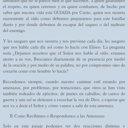
alrededor que no le parece bien lo que hacemos, a quien guardamos
el respeto, en quien creemos y en quien confiamos, de hecho por
saber que nuestra vida está GUIADA por Cristo, quien nos susurra
suavemente al oído como debemos prepararnos para este batallar
diario y por donde debemos de escapar del saqueo o del maltrato
del enemigo.
Y les aseguro que nos susurra y nos previene cada día, les aseguro
que nos habla cada día así como lo hacía con Eliseo. La pregunta
sería ¿Dejamos nosotros que el Señor nos hable al oído, estamos
atento a su voz, Buscamos diariamente de su presencia por medió
de la oración y por medio de su palabra, no por compromiso sino de
corazón como este hombre lo hacía?
Recordemos siempre, cuando nuestro caminar esté errando por
amenazas, por problemas, por tentaciones, que otros se han visto
también rodeados de ejércitos, de jinetes en caballos, de carros de
guerra y aun así se detienen a escuchar la voz de Dios, a esperar que
nos va a decir el Señor y cómo vamos a salir de esta amenaza.
II.
Como Recibimos o Respondemos a las Amenazas
Solo en este pasaje podemos ver dos reacciones distintas y