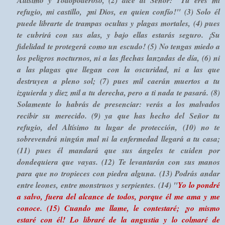
refugio, mi castillo, ¡mi Dios, en quien confío!"
(3)
Solo él
puede librarte de trampas ocultas y plagas mortales,
(4)
pues
te cubrirá con sus alas, y bajo ellas estarás seguro. ¡Su
fidelidad te protegerá como un escudo!
(5)
No tengas miedo a
los peligros nocturnos, ni a las flechas lanzadas de día, (6)
ni
a las plagas que llegan con la oscuridad, ni a las que
destruyen a pleno sol;
(7)
pues mil caerán muertos a tu
izquierda y diez mil a tu derecha, pero a ti nada te pasará.
(8)
Solamente lo habrás de presenciar: verás a los malvados
recibir su merecido.
(9)
ya que has hecho del Señor tu
refugio, del Altísimo tu lugar de protección,
(10)
no te
sobrevendrá ningún mal ni la enfermedad llegará a tu casa;
(11)
pues él mandará que sus ángeles te cuiden por
dondequiera que vayas.
(12)
Te levantarán con sus manos
para que no tropieces con piedra alguna.
(13)
Podrás andar
entre leones, entre monstruos y serpientes.
(14)
"
Yo lo pondré
a salvo, fuera del alcance de todos, porque él me ama y me
conoce.
(15)
Cuando me llame, le contestaré; ¡yo mismo
estaré con él! Lo libraré de la angustia y lo colmaré de