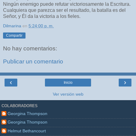
Ningún enemigo puede refutar victoriosamente la Escritura.
Cualquiera que parezca ser el resultado, la batalla es del
Señor, y Él da la victoria a los fieles.
Dilmarina
en
5:24:00 p. m.
Compartir
No hay comentarios:
Publicar un comentario
‹
›
Inicio
Ver versión web
COLABORADORES
Georgina Thompson
Georgina Thompson
Helmut Bethancourt