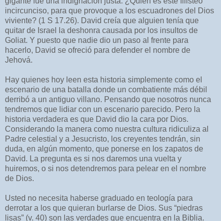
gigante fue una indignación justa. ¿Quién es este filisteo
incircunciso, para que provoque a los escuadrones del Dios
viviente? (1 S 17.26). David creía que alguien tenía que
quitar de Israel la deshonra causada por los insultos de
Goliat. Y puesto que nadie dio un paso al frente para
hacerlo, David se ofreció para defender el nombre de
Jehová.
Hay quienes hoy leen esta historia simplemente como el
escenario de una batalla donde un combatiente más débil
derribó a un antiguo villano. Pensando que nosotros nunca
tendremos que lidiar con un escenario parecido. Pero la
historia verdadera es que David dio la cara por Dios.
Considerando la manera como nuestra cultura ridiculiza al
Padre celestial y a Jesucristo, los creyentes tendrán, sin
duda, en algún momento, que ponerse en los zapatos de
David. La pregunta es si nos daremos una vuelta y
huiremos, o si nos detendremos para pelear en el nombre
de Dios.
Usted no necesita haberse graduado en teología para
derrotar a los que quieran burlarse de Dios. Sus “piedras
lisas” (v. 40) son las verdades que encuentra en la Biblia.